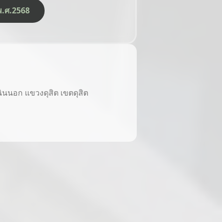
ีพ.ศ.2568
นนอก แขวงดุสิต เขตดุสิต