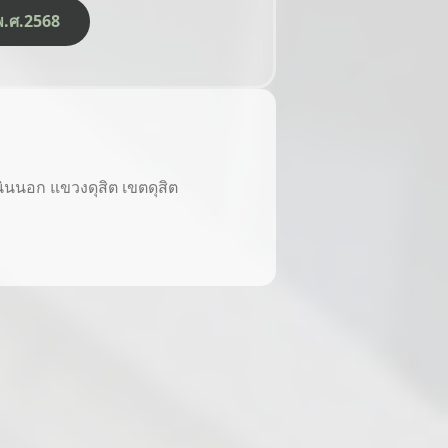
ีพ.ศ.2568
นนอก แขวงดุสิต เขตดุสิต