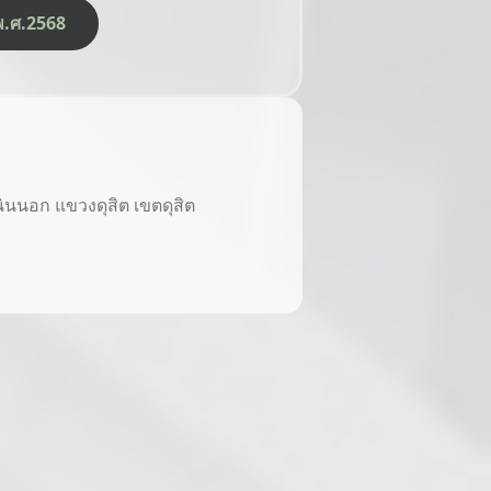
ีพ.ศ.2568
นนอก แขวงดุสิต เขตดุสิต