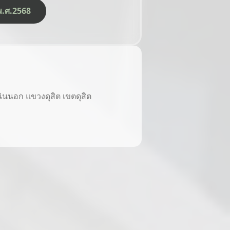
ีพ.ศ.2568
นนอก แขวงดุสิต เขตดุสิต