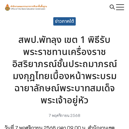
Skip
to
Search
content
ข่าวภาคใต้
for:
สพป.พัทลุง เขต 1 พิธีรับ
พระราชทานเครื่องราช
อิสริยาภรณ์ชั้นประถมาภรณ์
มงกุฎไทยเบื้องหน้าพระบรม
ฉายาลักษณ์พระบาทสมเด็จ
พระเจ้าอยู่หัว
7 พฤศจิกายน 2568
วันที่ 7 พฤศจิกายน 2568 เวลา 09.00 น. สำนักงานเขต