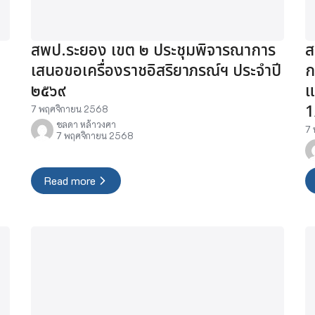
สพป.ระยอง เขต ๒ ประชุมพิจารณาการ
ส
เสนอขอเครื่องราชอิสริยาภรณ์ฯ ประจำปี
ก
๒๕๖๙
แ
1
7 พฤศจิกายน 2568
ชลดา หล้าวงศา
7 
7 พฤศจิกายน 2568
Read more