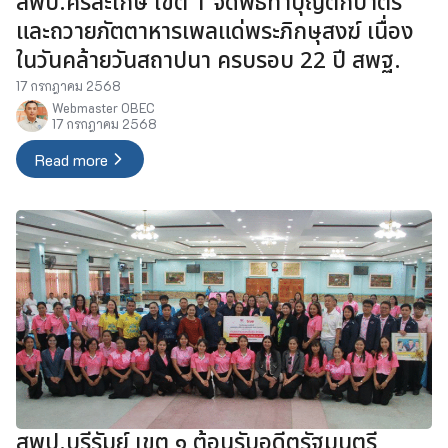
สพป.ศรีสะเกษ เขต 1 จัดพิธีทำบุญตักบาตร
และถวายภัตตาหารเพลแด่พระภิกษุสงฆ์ เนื่อง
ในวันคล้ายวันสถาปนา ครบรอบ 22 ปี สพฐ.
17 กรกฎาคม 2568
Webmaster OBEC
17 กรกฎาคม 2568
Read more
สพป.บุรีรัมย์ เขต ๑ ต้อนรับอดีตรัฐมนตรี